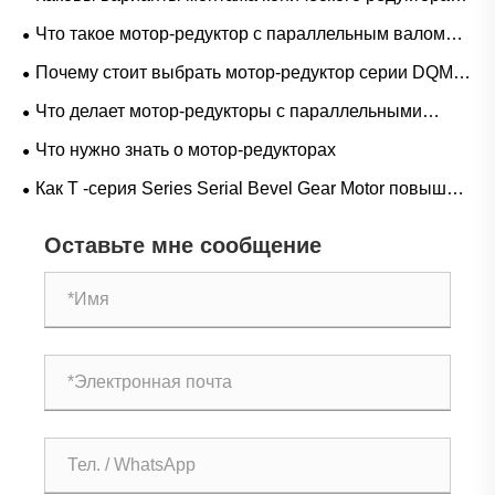
серии HD: конфигурации с лапой, фланцем, валом и
Что такое мотор-редуктор с параллельным валом
полым валом?
серии P и как он передает мощность?
Почему стоит выбрать мотор-редуктор серии DQM
для подъемника?
Что делает мотор-редукторы с параллельными
валами серии P идеальными для промышленного
Что нужно знать о мотор-редукторах
применения?
Как T -серия Series Serial Bevel Gear Motor повышает
эффективность промышленности?
Оставьте мне сообщение