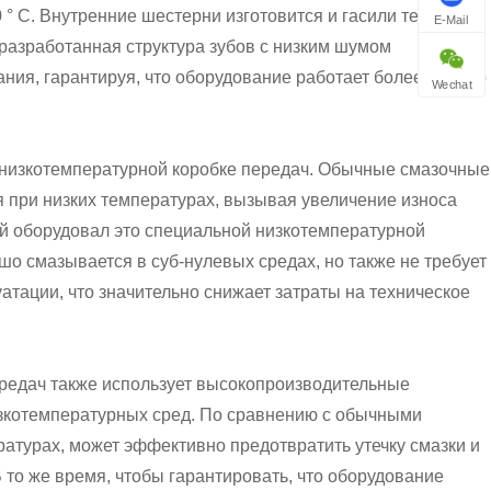
° C. Внутренние шестерни изготовится и гасили тепло, что
E-Mail
 разработанная структура зубов с низким шумом
ия, гарантируя, что оборудование работает более плавно
Wechat
в низкотемпературной коробке передач. Обычные смазочные
я при низких температурах, вызывая увеличение износа
ай оборудовал это специальной низкотемпературной
ошо смазывается в суб-нулевых средах, но также не требует
атации, что значительно снижает затраты на техническое
ередач также использует высокопроизводительные
зкотемпературных сред. По сравнению с обычными
ратурах, может эффективно предотвратить утечку смазки и
В то же время, чтобы гарантировать, что оборудование