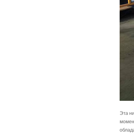
Эта н
момен
облад