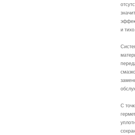
отсут
значит
эффек
и тихо
Систе
матер
перед
смазко
замены
обслу
С точ
герме
уплот
сохран