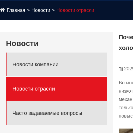
Главная
Новости
Новости отрасли
Поче
Новости
холо
Новости компании
202
Во мн
Новости отрасли
низкот
механ
тольк
Часто задаваемые вопросы
повыс