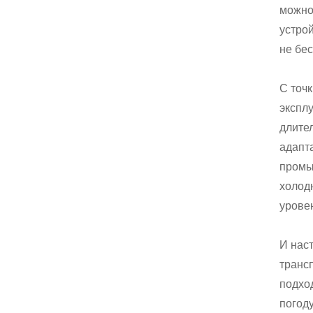
можно
устро
не бе
С точ
экспл
длите
адапт
промы
холод
урове
И нас
транс
подхо
погод