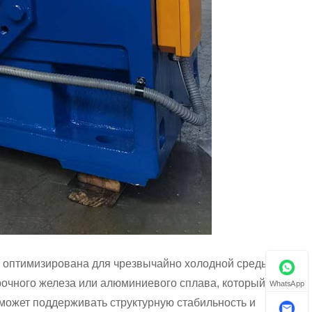
ю оптимизирована для чрезвычайно холодной среды с
рочного железа или алюминиевого сплава, который
WhatsApp
может поддерживать структурную стабильность и