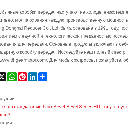
 обычные коробки передач наступают на холоде, низкотемп
тивно, молча охраняя каждую производственную мощность,
ng Donghai Reducer Co., Ltd. была основана в 1991 году, п
риятием с научной и технологической преданностью исслед
дования для передачи. Основные продукты включают в себя
ндартную коробку передач. Исследуйте наш полный спектр 
//www.dhgearmotor.com/. Для любых запросов, пожалуйста, о
acebook
X
WhatsApp
Pinterest
LinkedIn
Share
дущий :
тся ли стандартный блок Bevel Bevel Series HD, отсутств
сти?
ющий :