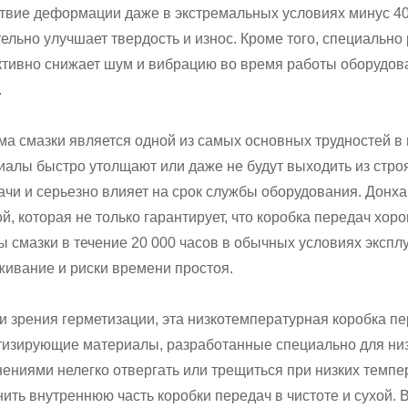
ствие деформации даже в экстремальных условиях минус 40 
ельно улучшает твердость и износ. Кроме того, специально
тивно снижает шум и вибрацию во время работы оборудован
.
ма смазки является одной из самых основных трудностей 
иалы быстро утолщают или даже не будут выходить из стро
ачи и серьезно влияет на срок службы оборудования. Донх
й, которая не только гарантирует, что коробка передач хор
 смазки в течение 20 000 часов в обычных условиях эксплу
живание и риски времени простоя.
ки зрения герметизации, эта низкотемпературная коробка п
тизирующие материалы, разработанные специально для ни
нениями нелегко отвергать или трещиться при низких темпе
ить внутреннюю часть коробки передач в чистоте и сухой. 