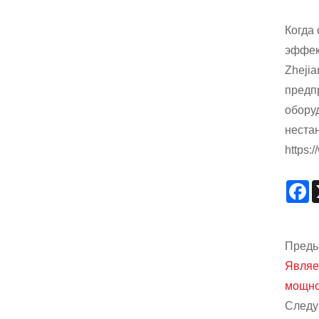
Когда
эффек
Zhejia
предп
обору
неста
https:
F
Преды
Являе
мощно
Следу