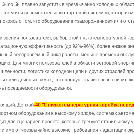
 было бы плавно запустить в чрезвычайно холодных област
йством или вспомогательной стартовой системой, которая м
спокоясь о том, что оборудование «замороженное» или отст
ки зрения пользователя, выбор этой низкотемпературной ко
уатационную эффективность (до 92%-96%), более низкое эн
льный беспроблемный цикл работы, меньше времени обслуж
ацию. Для многих пользователей в области ветровой энерг
шленности, логистики холодной цепи и других отраслей п
ных или длинных зимах, этот продукт значительно снизит э
нь посещаемости оборудования.
тоящий, Донхай
-40 ℃ низкотемпературная коробка пере
портном оборудовании в высокому холоде, системах автомат
дит для сценариев проекта, которые требуют стабильному у
у и имеют чрезвычайно высокие требования к адаптации о