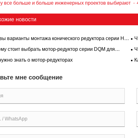
у все больше и больше инженерных проектов выбирают ﹣4
хожие новости
вы варианты монтажа конического редуктора серии HD:
Ч
гурации с лапой, фланцем, валом и полым валом?
ка
му стоит выбрать мотор-редуктор серии DQM для
Ч
мника?
P 
нужно знать о мотор-редукторах
К
эф
вьте мне сообщение