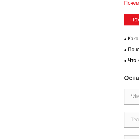
Почем
По
Како
конфи
Поче
подъе
Что 
Оста