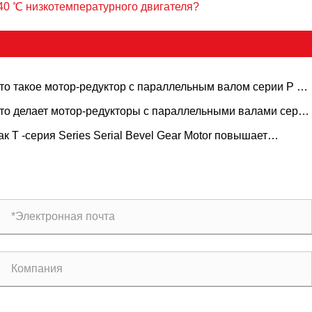
0 ℃ низкотемпературного двигателя?
то такое мотор-редуктор с параллельным валом серии P и
к он передает мощность?
то делает мотор-редукторы с параллельными валами серии
идеальными для промышленного применения?
ак T -серия Series Serial Bevel Gear Motor повышает
фективность промышленности?