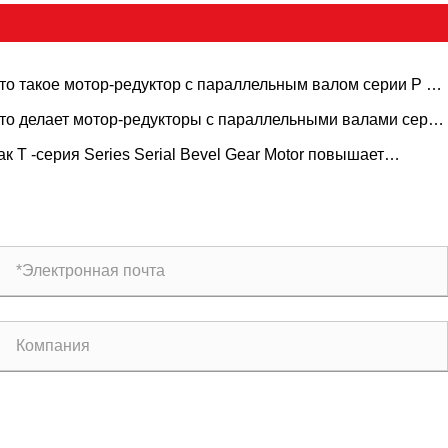
то такое мотор-редуктор с параллельным валом серии P и
к он передает мощность?
то делает мотор-редукторы с параллельными валами серии
идеальными для промышленного применения?
ак T -серия Series Serial Bevel Gear Motor повышает
фективность промышленности?