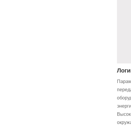
Логи
Парам
перед
обору
энерг
Высок
окруж