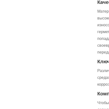
Каче
Матер
высок
износ
герме
попад
своев
перед
Ключ
Разли
среда
корро
Комп
Чтобы