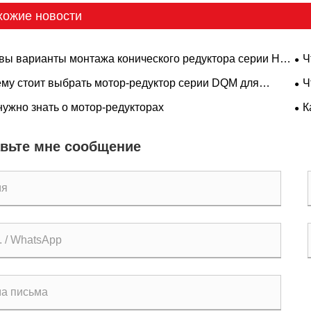
хожие новости
вы варианты монтажа конического редуктора серии HD:
Ч
гурации с лапой, фланцем, валом и полым валом?
ка
му стоит выбрать мотор-редуктор серии DQM для
Ч
мника?
P 
нужно знать о мотор-редукторах
К
эф
вьте мне сообщение