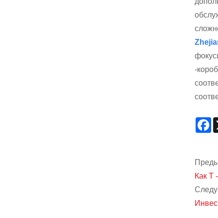
допол
обслуж
сложн
Zhejia
фокус
-коро
соотв
соотв
F
Преды
Как T
Следу
Инвест