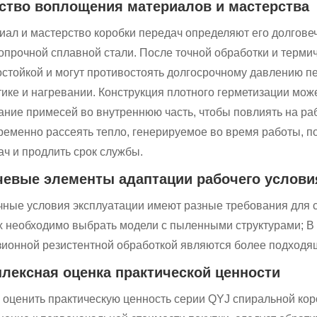
ство воплощения материалов и мастерства
иал и мастерство коробки передач определяют его долгове
опрочной сплавной стали. После точной обработки и терми
остойкой и могут противостоять долгосрочному давлению п
тике и нагревании. Конструкция плотного герметизации мож
ание примесей во внутреннюю часть, чтобы повлиять на ра
ременно рассеять тепло, генерируемое во время работы, 
ач и продлить срок службы.
евые элементы адаптации рабочего услови
чные условия эксплуатации имеют разные требования для 
х необходимо выбрать модели с пыленными структурами; В 
зионной резистентной обработкой являются более подходя
лексная оценка практической ценности
 оценить практическую ценность серии QYJ спиральной коро