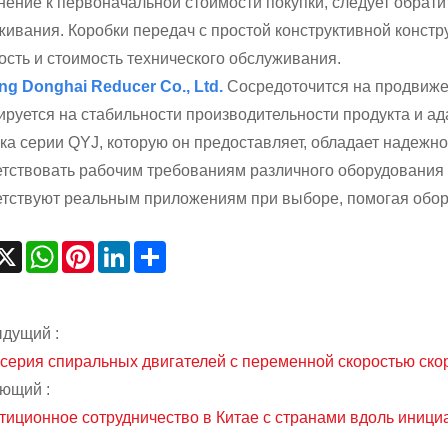
нение к первоначальной стоимости покупки, следует обрат
ивания. Коробки передач с простой конструктивной констру
ость и стоимость технического обслуживания.
ng Donghai Reducer Co., Ltd.
Сосредоточится на продвижен
ируется на стабильности производительности продукта и а
бка серии QYJ, которую он предоставляет, обладает надеж
етствовать рабочим требованиям различного оборудования 
етствуют реальным приложениям при выборе, помогая обор
acebook
X
WhatsApp
Pinterest
LinkedIn
Share
дущий :
 -серия спиральных двигателей с переменной скоростью ско
ющий :
иционное сотрудничество в Китае с странами вдоль инициат