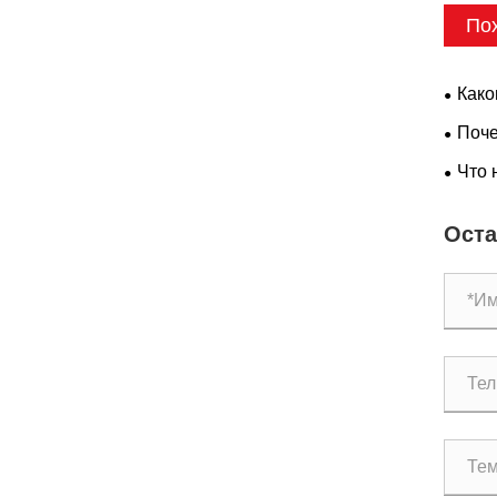
По
Како
конфи
Поче
подъе
Что 
Оста