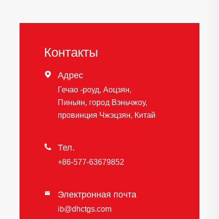
Контакты

Адрес
Гечао -роуд, Аоцзян,
Пиньян, город Вэньчжоу,
провинция Чжэцзян, Китай

Тел.
+86-577-63679852
Электронная почта

ib@dhctgs.com