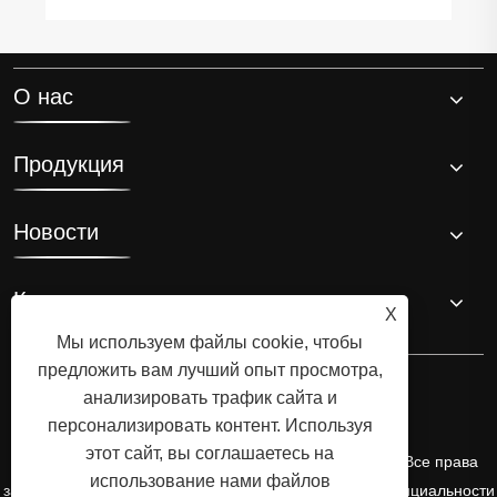
О нас
Продукция
Новости
Контакты
X
Мы используем файлы cookie, чтобы
предложить вам лучший опыт просмотра,
анализировать трафик сайта и
персонализировать контент. Используя
этот сайт, вы соглашаетесь на
Copyright © 2025 Zhejiang Donghai Reducer Co., Ltd. Все права
использование нами файлов
защищены.
Links
Sitemap
RSS
XML
политика конфиденциальности